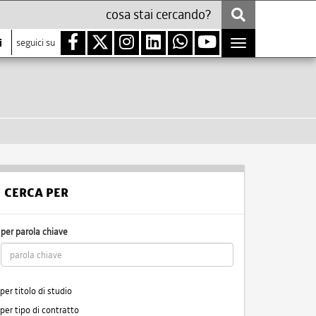
i
seguici su
Toggle
navigation
CERCA PER
per parola chiave
per titolo di studio
per tipo di contratto