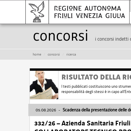
Concorsi
i concorsi indetti 
home
concorsi
ricerca
RISULTATO DELLA RI
I testi pubblicati costituiscono uno strume
responsabilità degli stessi è in capo all'E
05.08.2026
-
Scadenza della presentazione delle 
332/26 – Azienda Sanitaria Friul