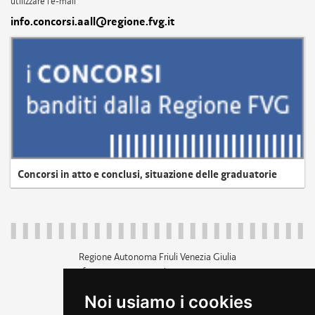
utilizzare l'e-mail
info.concorsi.aall@regione.fvg.it
Concorsi in atto e conclusi, situazione delle graduatorie
Regione Autonoma Friuli Venezia Giulia
c.f. 80014930327; p.iva 00526040324
piazza Unità d'Italia 1 Trieste
Noi usiamo i cookies
+39 040 3771111