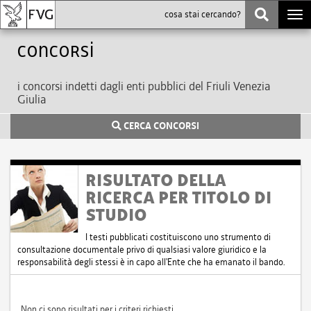
Togg
navi
Concorsi
i concorsi indetti dagli enti pubblici del Friuli Venezia
Giulia
CERCA CONCORSI
RISULTATO DELLA
RICERCA PER TITOLO DI
STUDIO
I testi pubblicati costituiscono uno strumento di
consultazione documentale privo di qualsiasi valore giuridico e la
responsabilità degli stessi è in capo all'Ente che ha emanato il bando.
Non ci sono risultati per i criteri richiesti.