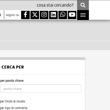
i
seguici su
Toggle
navigation
CERCA PER
per parola chiave
per titolo di studio
per tipo di contratto