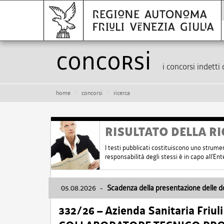
Concorsi
i concorsi indetti 
home
concorsi
ricerca
RISULTATO DELLA RI
I testi pubblicati costituiscono uno strume
responsabilità degli stessi è in capo all'E
05.08.2026
-
Scadenza della presentazione delle 
332/26 – Azienda Sanitaria Friul