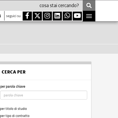
i
seguici su
Toggle
navigation
CERCA PER
per parola chiave
per titolo di studio
per tipo di contratto