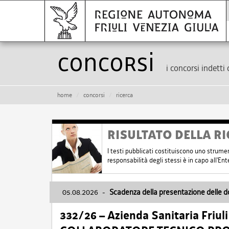
Concorsi
i concorsi indetti 
home
concorsi
ricerca
RISULTATO DELLA RI
I testi pubblicati costituiscono uno strume
responsabilità degli stessi è in capo all'E
05.08.2026
-
Scadenza della presentazione delle 
332/26 – Azienda Sanitaria Friul