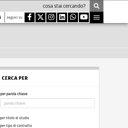
i
seguici su
Toggle
navigation
CERCA PER
per parola chiave
per titolo di studio
per tipo di contratto