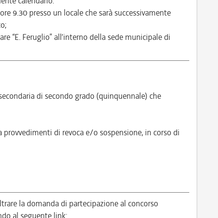
ente calendario:
6 ore 9.30 presso un locale che sarà successivamente
o;
are “E. Feruglio” all’interno della sede municipale di
secondaria di secondo grado (quinquennale) che
a provvedimenti di revoca e/o sospensione, in corso di
ltrare la domanda di partecipazione al concorso
 al seguente link: