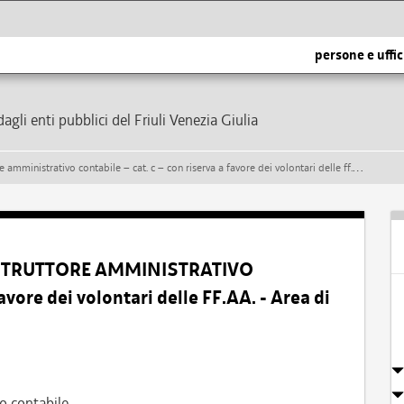
persone e uffic
dagli enti pubblici del Friuli Venezia Giulia
abile – cat. c – con riserva a favore dei volontari delle ff.aa. - area di prima assegnazione: affari generali
– ISTRUTTORE AMMINISTRATIVO
vore dei volontari delle FF.AA. - Area di
o contabile