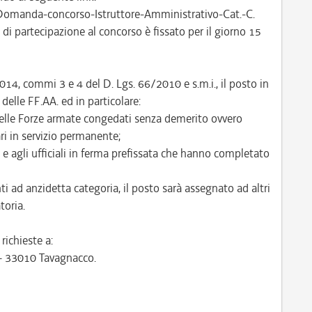
Domanda-concorso-Istruttore-Amministrativo-Cat.-C.
di partecipazione al concorso è fissato per il giorno 15
1014, commi 3 e 4 del D. Lgs. 66/2010 e s.m.i., il posto in
delle FF.AA. ed in particolare:
 delle Forze armate congedati senza demerito ovvero
ri in servizio permanente;
 e agli ufficiali in ferma prefissata che hanno completato
i ad anzidetta categoria, il posto sarà assegnato ad altri
toria.
ichieste a:
 – 33010 Tavagnacco.