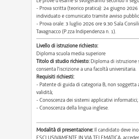
Le prove d’esame si svolgeranno secondo il segu
- Prova scritta (teorico pratica): 24 giugno 202
individuato e comunicato tramite avviso pubblic
- Prova orale: 3 luglio 2026 ore 9.30 Sala Consili
Tavagnacco (P.zza Indipendenza n. 1).
Livello di istruzione richiesto:
Diploma scuola media superiore
Titolo di studio richiesto:
Diploma di istruzione 
consenta l’iscrizione a una facoltà universitaria.
Requisiti richiesti:
- Patente di guida di categoria B, non soggetta 
validità;
- Conoscenza dei sistemi applicativi informatici;
- Conoscenza della lingua inglese.
Modalità di presentazione:
Il candidato deve ino
ESCLUSIVAMENTE IN VIA TELEMATICA, accedendo