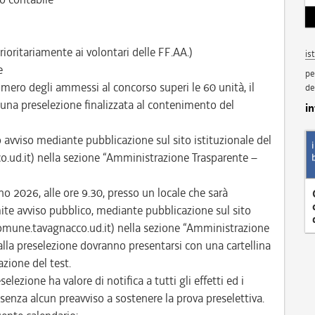
rioritariamente ai volontari delle FF.AA.)
is
e
pe
mero degli ammessi al concorso superi le 60 unità, il
de
e una preselezione finalizzata al contenimento del
i
to avviso mediante pubblicazione sul sito istituzionale del
d.it) nella sezione “Amministrazione Trasparente –
no 2026, alle ore 9.30, presso un locale che sarà
te avviso pubblico, mediante pubblicazione sul sito
omune.tavagnacco.ud.it) nella sezione “Amministrazione
alla preselezione dovranno presentarsi con una cartellina
zione del test.
selezione ha valore di notifica a tutti gli effetti ed i
enza alcun preavviso a sostenere la prova preselettiva.