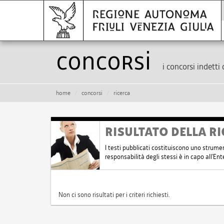
Concorsi
i concorsi indetti 
home
concorsi
ricerca
RISULTATO DELLA RI
I testi pubblicati costituiscono uno strume
responsabilità degli stessi è in capo all'E
Non ci sono risultati per i criteri richiesti.