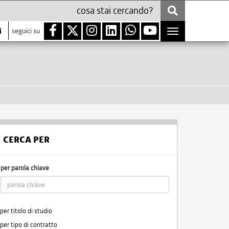
i
seguici su
Toggle
navigation
CERCA PER
per parola chiave
per titolo di studio
per tipo di contratto