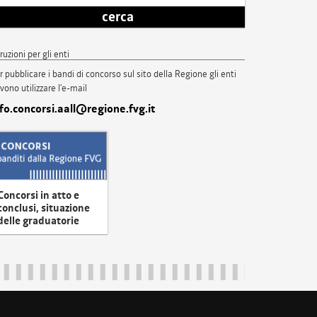
cerca
truzioni per gli enti
r pubblicare i bandi di concorso sul sito della Regione gli enti
vono utilizzare l'e-mail
nfo.concorsi.aall@regione.fvg.it
Concorsi in atto e
conclusi, situazione
delle graduatorie
uliveneziagiulia@certregione.fvg.it