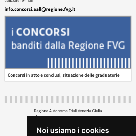
utilizzare l'e-mail
info.concorsi.aall@regione.fvg.it
Concorsi in atto e conclusi, situazione delle graduatorie
Regione Autonoma Friuli Venezia Giulia
c.f. 80014930327; p.iva 00526040324
piazza Unità d'Italia 1 Trieste
Noi usiamo i cookies
+39 040 3771111