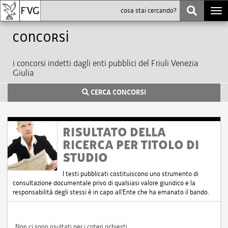
Togg
navi
Concorsi
i concorsi indetti dagli enti pubblici del Friuli Venezia
Giulia
CERCA CONCORSI
RISULTATO DELLA
RICERCA PER TITOLO DI
STUDIO
I testi pubblicati costituiscono uno strumento di
consultazione documentale privo di qualsiasi valore giuridico e la
responsabilità degli stessi è in capo all'Ente che ha emanato il bando.
Non ci sono risultati per i criteri richiesti.