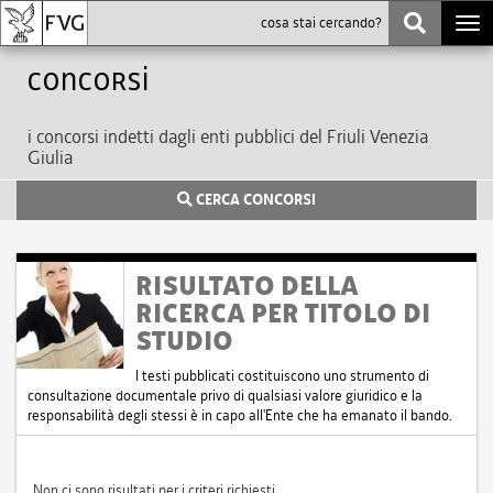
Togg
navi
Concorsi
i concorsi indetti dagli enti pubblici del Friuli Venezia
Giulia
CERCA CONCORSI
RISULTATO DELLA
RICERCA PER TITOLO DI
STUDIO
I testi pubblicati costituiscono uno strumento di
consultazione documentale privo di qualsiasi valore giuridico e la
responsabilità degli stessi è in capo all'Ente che ha emanato il bando.
Non ci sono risultati per i criteri richiesti.