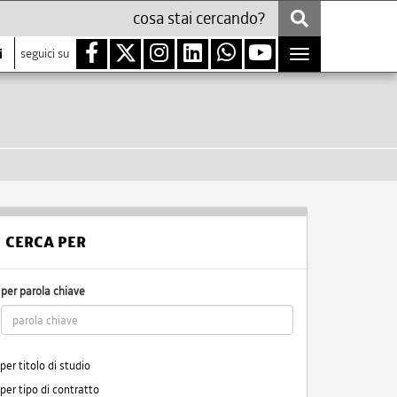
i
seguici su
Toggle
navigation
CERCA PER
per parola chiave
per titolo di studio
per tipo di contratto