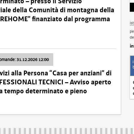
minato – presso il Servizio
oriale della Comunità di montagna della
o “REHOME” finanziato dal programma
is
pe
de
i
domande: 31.12.2026 12:00
izi alla Persona “Casa per anziani” di
ROFESSIONALI TECNICI – Avviso aperto
 a tempo determinato e pieno