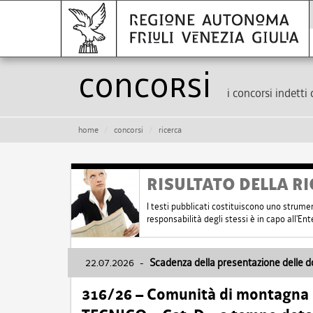
Concorsi
i concorsi indetti 
home
concorsi
ricerca
RISULTATO DELLA RI
I testi pubblicati costituiscono uno strume
responsabilità degli stessi è in capo all'E
22.07.2026
-
Scadenza della presentazione delle 
316/26 – Comunità di montagna