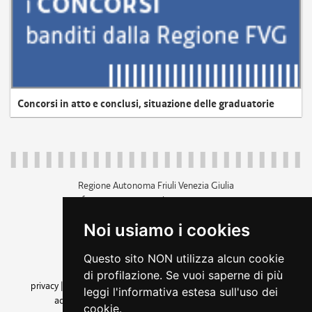
Concorsi in atto e conclusi, situazione delle graduatorie
Regione Autonoma Friuli Venezia Giulia
c.f. 80014930327; p.iva 00526040324
piazza Unità d'Italia 1 Trieste
Noi usiamo i cookies
+39 040 3771111
regione.friuliveneziagiulia@certregione.fvg.it
Questo sito NON utilizza alcun cookie
amministrazione trasparente
di profilazione. Se vuoi saperne di più
privacy
|
cookie
|
note legali
|
accessibilità
|
rss
|
dichiarazione di
leggi l'informativa estesa sull'uso dei
accessibilità
|
feedback
|
cambio preferenze cookie
cookie.