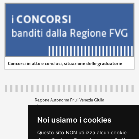
Concorsi in atto e conclusi, situazione delle graduatorie
Regione Autonoma Friuli Venezia Giulia
c.f. 80014930327; p.iva 00526040324
piazza Unità d'Italia 1 Trieste
Noi usiamo i cookies
+39 040 3771111
regione.friuliveneziagiulia@certregione.fvg.it
Questo sito NON utilizza alcun cookie
amministrazione trasparente