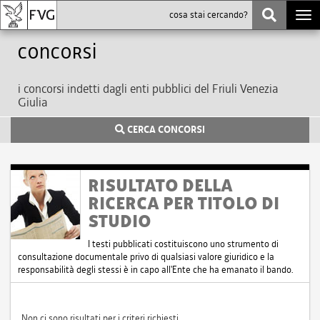
Togg
navi
Concorsi
i concorsi indetti dagli enti pubblici del Friuli Venezia
Giulia
CERCA CONCORSI
RISULTATO DELLA
RICERCA PER TITOLO DI
STUDIO
I testi pubblicati costituiscono uno strumento di
consultazione documentale privo di qualsiasi valore giuridico e la
responsabilità degli stessi è in capo all'Ente che ha emanato il bando.
Non ci sono risultati per i criteri richiesti.