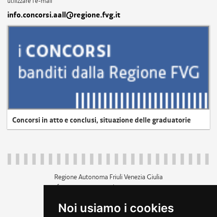
utilizzare l'e-mail
info.concorsi.aall@regione.fvg.it
Concorsi in atto e conclusi, situazione delle graduatorie
Regione Autonoma Friuli Venezia Giulia
c.f. 80014930327; p.iva 00526040324
piazza Unità d'Italia 1 Trieste
Noi usiamo i cookies
+39 040 3771111