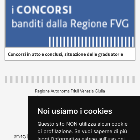
Concorsi in atto e conclusi, situazione delle graduatorie
Regione Autonoma Friuli Venezia Giulia
c.f. 80014930327; p.iva 00526040324
piazza Unità d'Italia 1 Trieste
Noi usiamo i cookies
+39 040 3771111
regione.friuliveneziagiulia@certregione.fvg.it
Questo sito NON utilizza alcun cookie
amministrazione trasparente
di profilazione. Se vuoi saperne di più
privacy
|
cookie
|
note legali
|
accessibilità
|
rss
|
dichiarazione di
leggi l'informativa estesa sull'uso dei