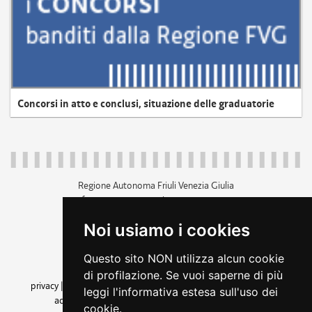
Concorsi in atto e conclusi, situazione delle graduatorie
Regione Autonoma Friuli Venezia Giulia
c.f. 80014930327; p.iva 00526040324
piazza Unità d'Italia 1 Trieste
Noi usiamo i cookies
+39 040 3771111
regione.friuliveneziagiulia@certregione.fvg.it
Questo sito NON utilizza alcun cookie
amministrazione trasparente
di profilazione. Se vuoi saperne di più
privacy
|
cookie
|
note legali
|
accessibilità
|
rss
|
dichiarazione di
leggi l'informativa estesa sull'uso dei
accessibilità
|
feedback
|
cambio preferenze cookie
cookie.