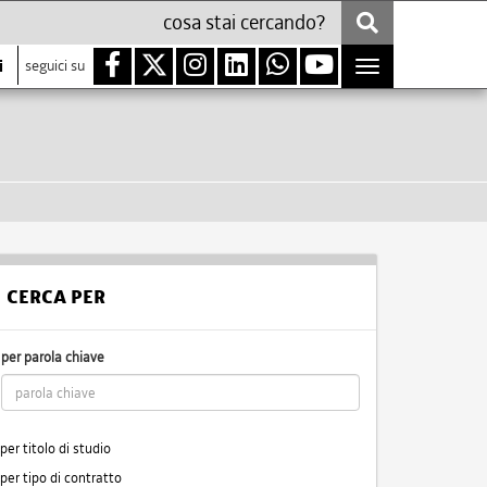
i
seguici su
Toggle
navigation
CERCA PER
per parola chiave
per titolo di studio
per tipo di contratto