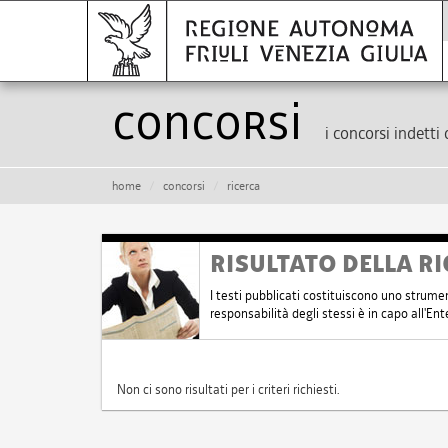
Concorsi
i concorsi indetti 
home
concorsi
ricerca
RISULTATO DELLA RI
I testi pubblicati costituiscono uno strume
responsabilità degli stessi è in capo all'E
Non ci sono risultati per i criteri richiesti.