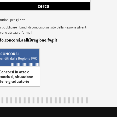
cerca
truzioni per gli enti
r pubblicare i bandi di concorso sul sito della Regione gli enti
vono utilizzare l'e-mail
nfo.concorsi.aall@regione.fvg.it
Concorsi in atto e
conclusi, situazione
delle graduatorie
uliveneziagiulia@certregione.fvg.it