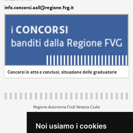
info.concorsi.aall@regione.fvg.it
Concorsi in atto e conclusi, situazione delle graduatorie
Regione Autonoma Friuli Venezia Giulia
c.f. 80014930327; p.iva 00526040324
piazza Unità d'Italia 1 Trieste
Noi usiamo i cookies
+39 040 3771111
regione.friuliveneziagiulia@certregione.fvg.it