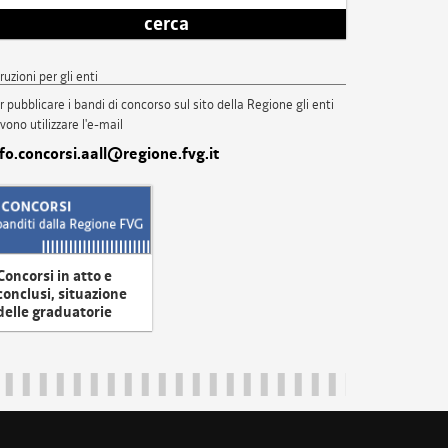
cerca
truzioni per gli enti
r pubblicare i bandi di concorso sul sito della Regione gli enti
vono utilizzare l'e-mail
nfo.concorsi.aall@regione.fvg.it
Concorsi in atto e
conclusi, situazione
delle graduatorie
uliveneziagiulia@certregione.fvg.it