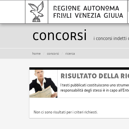
Concorsi
i concorsi indetti 
home
concorsi
ricerca
RISULTATO DELLA RI
I testi pubblicati costituiscono uno strume
responsabilità degli stessi è in capo all'E
Non ci sono risultati per i criteri richiesti.