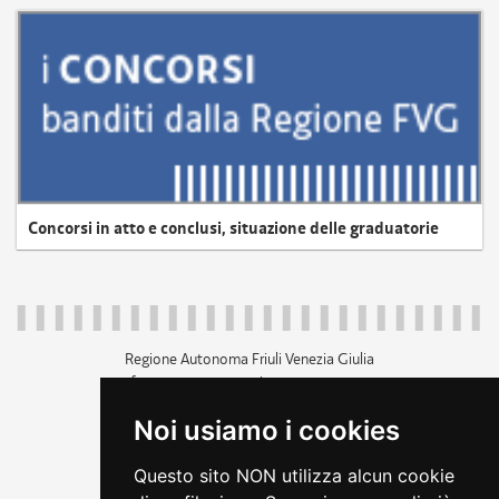
Concorsi in atto e conclusi, situazione delle graduatorie
Regione Autonoma Friuli Venezia Giulia
c.f. 80014930327; p.iva 00526040324
piazza Unità d'Italia 1 Trieste
Noi usiamo i cookies
+39 040 3771111
regione.friuliveneziagiulia@certregione.fvg.it
Questo sito NON utilizza alcun cookie
amministrazione trasparente