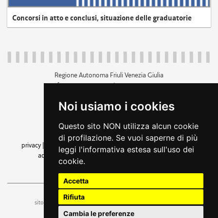
Concorsi in atto e conclusi, situazione delle graduatorie
Regione Autonoma Friuli Venezia Giulia
c.f. 80014930327; p.iva 00526040324
piazza Unità d'Italia 1 Trieste
Noi usiamo i cookies
+39 040 3771111
regione.friuliveneziagiulia@certregione.fvg.it
Questo sito NON utilizza alcun cookie
amministrazione trasparente
di profilazione. Se vuoi saperne di più
privacy
|
cookie
|
note legali
|
accessibilità
|
rss
|
dichiarazione di
leggi l'informativa estesa sull'uso dei
accessibilità
|
feedback
|
cambio preferenze cookie
cookie.
seguici su
Accetta
Rifiuta
ufficio stampa e comunicazione
sito a cura dell'
Cambia le preferenze