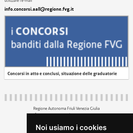
utilizzare l'e-mail
info.concorsi.aall@regione.fvg.it
Concorsi in atto e conclusi, situazione delle graduatorie
Regione Autonoma Friuli Venezia Giulia
c.f. 80014930327; p.iva 00526040324
piazza Unità d'Italia 1 Trieste
Noi usiamo i cookies
+39 040 3771111