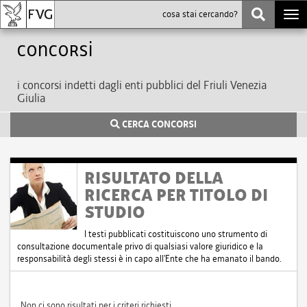
Togg
navi
Concorsi
i concorsi indetti dagli enti pubblici del Friuli Venezia
Giulia
CERCA CONCORSI
RISULTATO DELLA
RICERCA PER TITOLO DI
STUDIO
I testi pubblicati costituiscono uno strumento di
consultazione documentale privo di qualsiasi valore giuridico e la
responsabilità degli stessi è in capo all'Ente che ha emanato il bando.
Non ci sono risultati per i criteri richiesti.