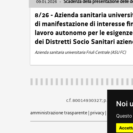
09.01.2026
-
Scadenza della presentazione delle 
8/26 - Azienda sanitaria universi
di manifestazione di interesse fin
lavoro autonomo per le esigenze 
dei Distretti Socio Sanitari azien
Azienda sanitaria universitaria Friuli Centrale (ASU FC)
c.f. 80014930327; p.iva 005260
Noi 
amministrazione trasparente
|
privacy
|
cookie
|
note 
Questo 
Accett