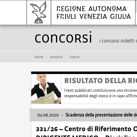
Concorsi
i concorsi indetti 
home
concorsi
ricerca
RISULTATO DELLA RI
I testi pubblicati costituiscono uno strume
responsabilità degli stessi è in capo all'E
04.08.2026
-
Scadenza della presentazione delle 
331/26 – Centro di Riferimento 