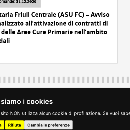
domande: 31.12.2026
taria Friuli Centrale (ASU FC) – Avviso
alizzato all’attivazione di contratti di
delle Aree Cure Primarie nell’ambito
dali
Regione Autonoma Friuli Venezia Giulia
40324
|
piazza Unità d'Italia 1 Trieste
|
+39 040 3771111
|
regione.fri
usiamo i cookies
legali
|
accessibilità
|
rss
|
dichiarazione di accessibilità
|
feedback
|
c
sito NON utilizza alcun cookie di profilazione. Se vuoi saper
a
Rifiuta
Cambia le preferenze