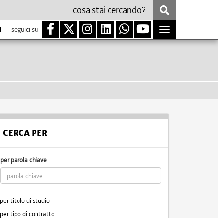
i
seguici su
Toggle
navigation
CERCA PER
per parola chiave
per titolo di studio
per tipo di contratto