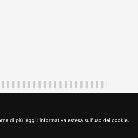
uliveneziagiulia@certregione.fvg.it
ambio preferenze cookie
|
loginFVG
ne di più leggi l'informativa estesa sull'uso dei cookie.
seguici su