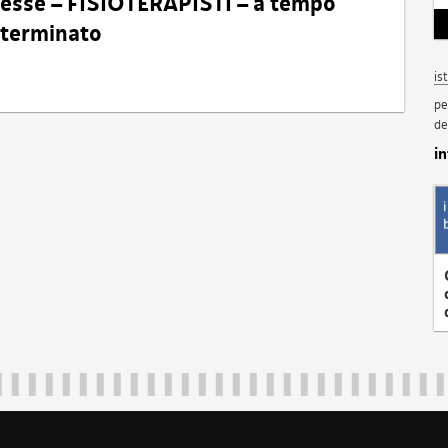
eresse – FISIOTERAPISTI – a tempo
determinato
is
pe
de
i
Regione Autonoma Friuli Venezia Giulia
40324
|
piazza Unità d'Italia 1 Trieste
|
+39 040 3771111
|
regione.fri