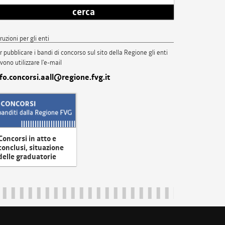
cerca
truzioni per gli enti
r pubblicare i bandi di concorso sul sito della Regione gli enti
vono utilizzare l'e-mail
nfo.concorsi.aall@regione.fvg.it
Concorsi in atto e
conclusi, situazione
delle graduatorie
uliveneziagiulia@certregione.fvg.it