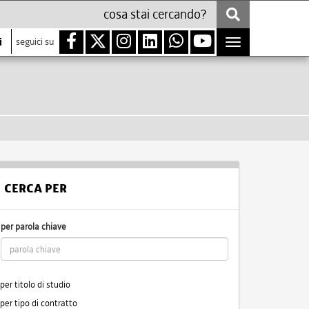
i
seguici su
Toggle
navigation
CERCA PER
per parola chiave
per titolo di studio
per tipo di contratto