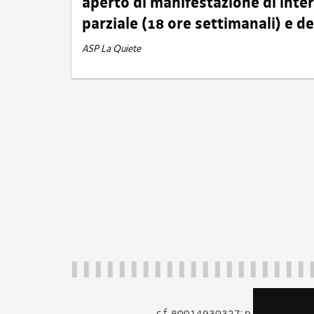
aperto di manifestazione di int
parziale (18 ore settimanali) e 
ASP La Quiete
c.f. 80014930327; p.iva 005260