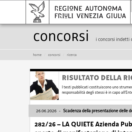
Concorsi
i concorsi indetti 
home
concorsi
ricerca
RISULTATO DELLA RI
I testi pubblicati costituiscono uno strume
responsabilità degli stessi è in capo all'E
26.06.2026
-
Scadenza della presentazione delle 
282/26 – LA QUIETE Azienda Pubbl