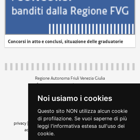
Concorsi in atto e conclusi, situazione delle graduatorie
Regione Autonoma Friuli Venezia Giulia
c.f. 80014930327; p.iva 00526040324
piazza Unità d'Italia 1 Trieste
Noi usiamo i cookies
+39 040 3771111
regione.friuliveneziagiulia@certregione.fvg.it
Questo sito NON utilizza alcun cookie
amministrazione trasparente
di profilazione. Se vuoi saperne di più
privacy
|
cookie
|
note legali
|
accessibilità
|
rss
|
dichiarazione di
leggi l'informativa estesa sull'uso dei
accessibilità
|
feedback
|
cambio preferenze cookie
cookie.
seguici su