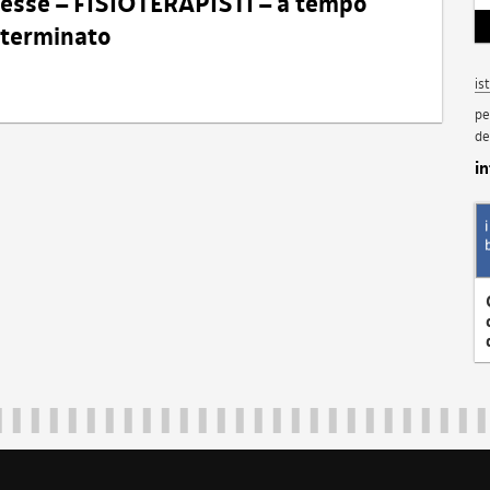
eresse – FISIOTERAPISTI – a tempo
determinato
is
pe
de
i
Regione Autonoma Friuli Venezia Giulia
40324
|
piazza Unità d'Italia 1 Trieste
|
+39 040 3771111
|
regione.fri