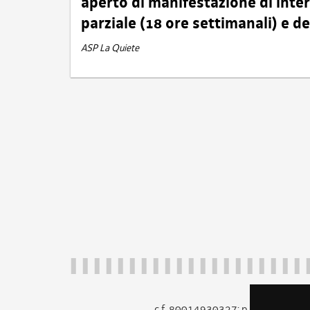
aperto di manifestazione di int
parziale (18 ore settimanali) e 
ASP La Quiete
c.f. 80014930327; p.iva 005260