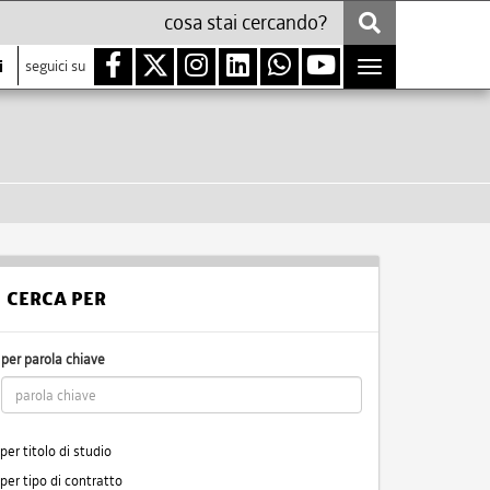
i
seguici su
Toggle
navigation
CERCA PER
per parola chiave
per titolo di studio
per tipo di contratto