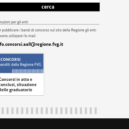
cerca
truzioni per gli enti
r pubblicare i bandi di concorso sul sito della Regione gli enti
vono utilizzare l'e-mail
nfo.concorsi.aall@regione.fvg.it
Concorsi in atto e
conclusi, situazione
delle graduatorie
uliveneziagiulia@certregione.fvg.it