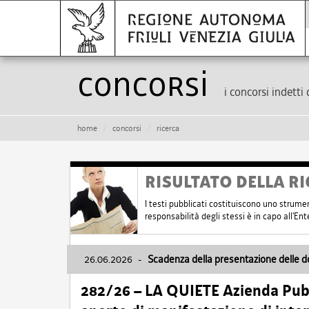
Concorsi
i concorsi indetti 
home
concorsi
ricerca
RISULTATO DELLA RI
I testi pubblicati costituiscono uno strume
responsabilità degli stessi è in capo all'E
26.06.2026
-
Scadenza della presentazione delle 
282/26 – LA QUIETE Azienda Pubbl