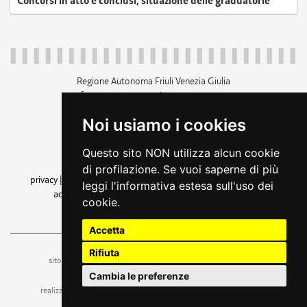
Concorsi in atto e conclusi, situazione delle graduatorie
Regione Autonoma Friuli Venezia Giulia
c.f. 80014930327; p.iva 00526040324
piazza Unità d'Italia 1 Trieste
Noi usiamo i cookies
+39 040 3771111
regione.friuliveneziagiulia@certregione.fvg.it
Questo sito NON utilizza alcun cookie
amministrazione trasparente
di profilazione. Se vuoi saperne di più
privacy
|
cookie
|
note legali
|
accessibilità
|
rss
|
dichiarazione di
leggi l'informativa estesa sull'uso dei
accessibilità
|
feedback
|
cambio preferenze cookie
cookie.
seguici su
Accetta
Rifiuta
ufficio stampa e comunicazione
sito a cura dell'
Cambia le preferenze
realizzazione
web design