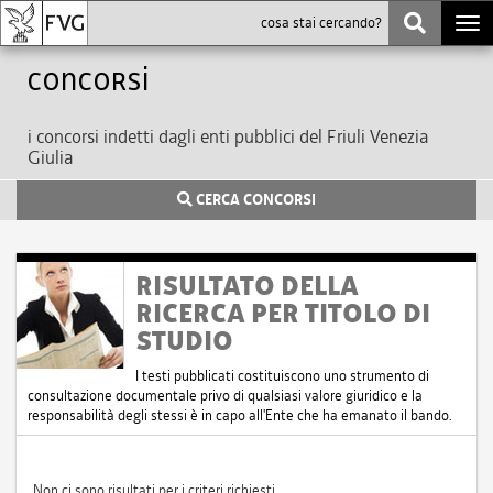
Togg
navi
Concorsi
i concorsi indetti dagli enti pubblici del Friuli Venezia
Giulia
CERCA CONCORSI
RISULTATO DELLA
RICERCA PER TITOLO DI
STUDIO
I testi pubblicati costituiscono uno strumento di
consultazione documentale privo di qualsiasi valore giuridico e la
responsabilità degli stessi è in capo all'Ente che ha emanato il bando.
Non ci sono risultati per i criteri richiesti.