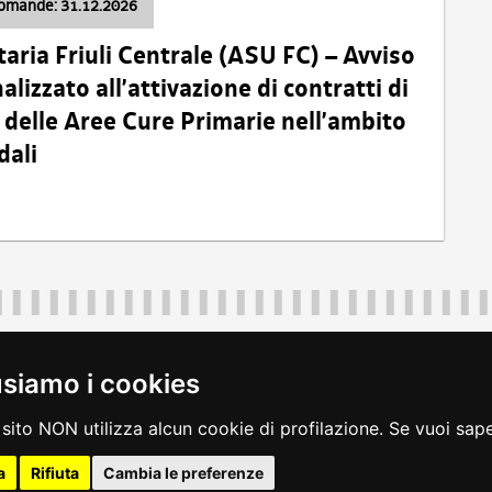
domande: 31.12.2026
taria Friuli Centrale (ASU FC) – Avviso
alizzato all’attivazione di contratti di
delle Aree Cure Primarie nell’ambito
dali
Regione Autonoma Friuli Venezia Giulia
40324
|
piazza Unità d'Italia 1 Trieste
|
+39 040 3771111
|
regione.fri
usiamo i cookies
legali
|
accessibilità
|
rss
|
dichiarazione di accessibilità
|
feedback
|
c
sito NON utilizza alcun cookie di profilazione. Se vuoi saper
a
Rifiuta
Cambia le preferenze