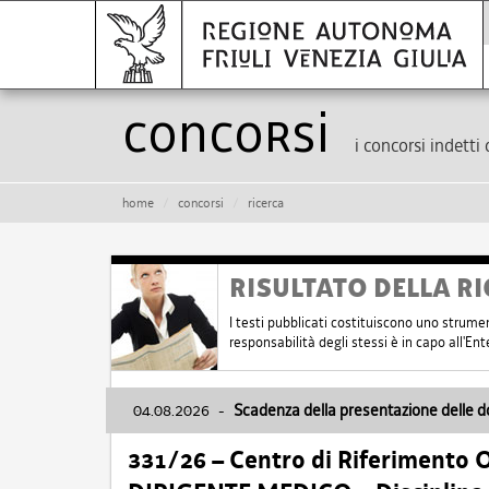
Concorsi
i concorsi indetti 
home
concorsi
ricerca
RISULTATO DELLA RI
I testi pubblicati costituiscono uno strume
responsabilità degli stessi è in capo all'E
04.08.2026
-
Scadenza della presentazione delle 
331/26 – Centro di Riferimento 