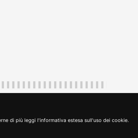
uliveneziagiulia@certregione.fvg.it
ambio preferenze cookie
|
loginFVG
ne di più leggi l'informativa estesa sull'uso dei cookie.
seguici su