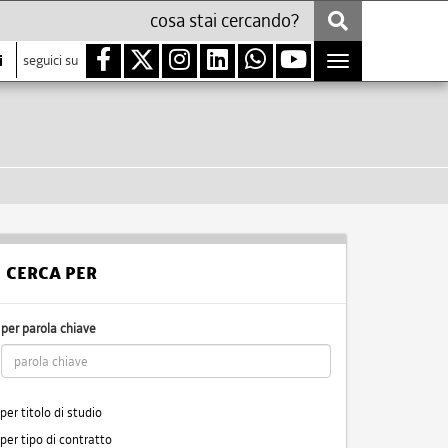
i
seguici su
Toggle
navigation
CERCA PER
per parola chiave
per titolo di studio
per tipo di contratto