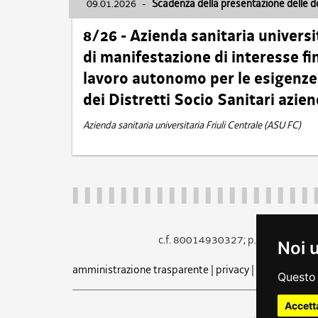
09.01.2026
-
Scadenza della presentazione delle 
8/26 - Azienda sanitaria universi
di manifestazione di interesse fin
lavoro autonomo per le esigenze 
dei Distretti Socio Sanitari azien
Azienda sanitaria universitaria Friuli Centrale (ASU FC)
c.f. 80014930327; p.iva 005260
Noi 
amministrazione trasparente
|
privacy
|
cookie
|
note 
Questo 
Accett