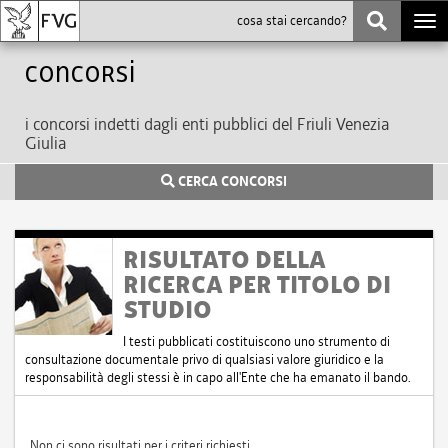
Togg
navi
Concorsi
i concorsi indetti dagli enti pubblici del Friuli Venezia
Giulia
CERCA CONCORSI
RISULTATO DELLA
RICERCA PER TITOLO DI
STUDIO
I testi pubblicati costituiscono uno strumento di
consultazione documentale privo di qualsiasi valore giuridico e la
responsabilità degli stessi è in capo all'Ente che ha emanato il bando.
Non ci sono risultati per i criteri richiesti.