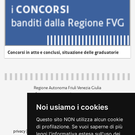
Concorsi in atto e conclusi, situazione delle graduatorie
Regione Autonoma Friuli Venezia Giulia
c.f. 80014930327; p.iva 00526040324
piazza Unità d'Italia 1 Trieste
Noi usiamo i cookies
+39 040 3771111
regione.friuliveneziagiulia@certregione.fvg.it
Questo sito NON utilizza alcun cookie
amministrazione trasparente
di profilazione. Se vuoi saperne di più
privacy
|
cookie
|
note legali
|
accessibilità
|
rss
|
dichiarazione di
leggi l'informativa estesa sull'uso dei