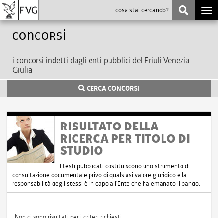
Togg
navi
Concorsi
i concorsi indetti dagli enti pubblici del Friuli Venezia
Giulia
CERCA CONCORSI
RISULTATO DELLA
RICERCA PER TITOLO DI
STUDIO
I testi pubblicati costituiscono uno strumento di
consultazione documentale privo di qualsiasi valore giuridico e la
responsabilità degli stessi è in capo all'Ente che ha emanato il bando.
Non ci sono risultati per i criteri richiesti.