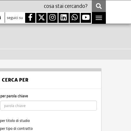
i
seguici su
Toggle
navigation
CERCA PER
per parola chiave
per titolo di studio
per tipo di contratto