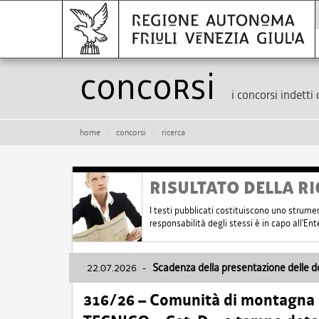
Concorsi
i concorsi indetti 
home
concorsi
ricerca
RISULTATO DELLA RI
I testi pubblicati costituiscono uno strume
responsabilità degli stessi è in capo all'E
22.07.2026
-
Scadenza della presentazione delle 
316/26 – Comunità di montagna