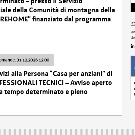
minato – presso il Servizio
oriale della Comunità di montagna della
o “REHOME” finanziato dal programma
is
pe
de
i
domande: 31.12.2026 12:00
izi alla Persona “Casa per anziani” di
ROFESSIONALI TECNICI – Avviso aperto
 a tempo determinato e pieno