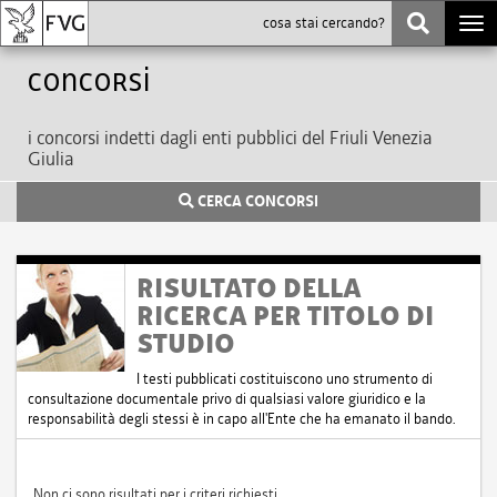
Togg
navi
Concorsi
i concorsi indetti dagli enti pubblici del Friuli Venezia
Giulia
CERCA CONCORSI
RISULTATO DELLA
RICERCA PER TITOLO DI
STUDIO
I testi pubblicati costituiscono uno strumento di
consultazione documentale privo di qualsiasi valore giuridico e la
responsabilità degli stessi è in capo all'Ente che ha emanato il bando.
Non ci sono risultati per i criteri richiesti.