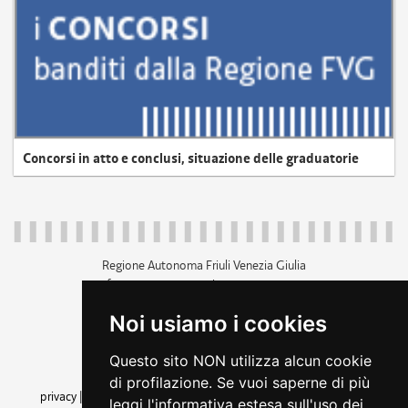
Concorsi in atto e conclusi, situazione delle graduatorie
Regione Autonoma Friuli Venezia Giulia
c.f. 80014930327; p.iva 00526040324
piazza Unità d'Italia 1 Trieste
Noi usiamo i cookies
+39 040 3771111
regione.friuliveneziagiulia@certregione.fvg.it
Questo sito NON utilizza alcun cookie
amministrazione trasparente
di profilazione. Se vuoi saperne di più
privacy
|
cookie
|
note legali
|
accessibilità
|
rss
|
dichiarazione di
leggi l'informativa estesa sull'uso dei