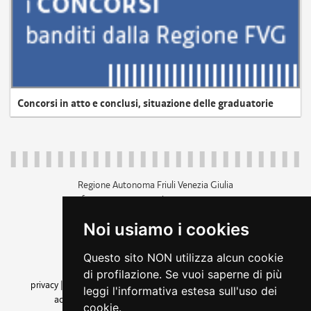
Concorsi in atto e conclusi, situazione delle graduatorie
Regione Autonoma Friuli Venezia Giulia
c.f. 80014930327; p.iva 00526040324
piazza Unità d'Italia 1 Trieste
Noi usiamo i cookies
+39 040 3771111
regione.friuliveneziagiulia@certregione.fvg.it
Questo sito NON utilizza alcun cookie
amministrazione trasparente
di profilazione. Se vuoi saperne di più
privacy
|
cookie
|
note legali
|
accessibilità
|
rss
|
dichiarazione di
leggi l'informativa estesa sull'uso dei
accessibilità
|
feedback
|
cambio preferenze cookie
cookie.