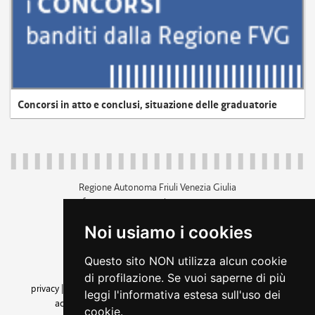
Concorsi in atto e conclusi, situazione delle graduatorie
Regione Autonoma Friuli Venezia Giulia
c.f. 80014930327; p.iva 00526040324
piazza Unità d'Italia 1 Trieste
Noi usiamo i cookies
+39 040 3771111
regione.friuliveneziagiulia@certregione.fvg.it
Questo sito NON utilizza alcun cookie
amministrazione trasparente
di profilazione. Se vuoi saperne di più
privacy
|
cookie
|
note legali
|
accessibilità
|
rss
|
dichiarazione di
leggi l'informativa estesa sull'uso dei
accessibilità
|
feedback
|
cambio preferenze cookie
cookie.