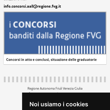
info.concorsi.aall@regione.fvg.it
Concorsi in atto e conclusi, situazione delle graduatorie
Regione Autonoma Friuli Venezia Giulia
c.f. 80014930327; p.iva 00526040324
piazza Unità d'Italia 1 Trieste
Noi usiamo i cookies
+39 040 3771111
regione.friuliveneziagiulia@certregione.fvg.it