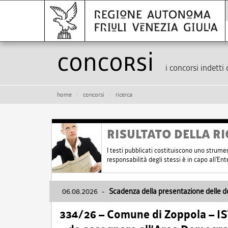
Concorsi
i concorsi indetti 
home
concorsi
ricerca
RISULTATO DELLA RI
I testi pubblicati costituiscono uno strume
responsabilità degli stessi è in capo all'E
06.08.2026
-
Scadenza della presentazione delle 
334/26 – Comune di Zoppola – 