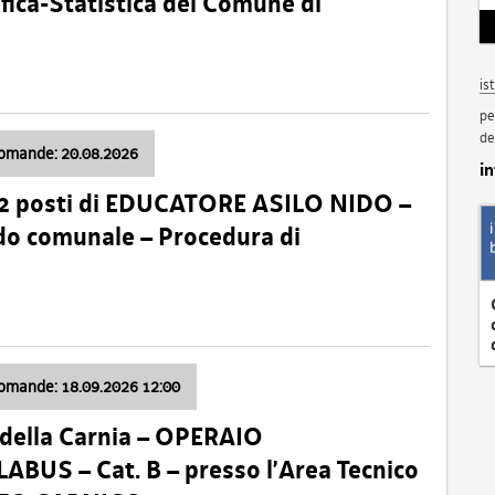
fica-Statistica del Comune di
is
pe
de
domande: 20.08.2026
i
 2 posti di EDUCATORE ASILO NIDO –
nido comunale – Procedura di
domande: 18.09.2026 12:00
della Carnia – OPERAIO
US – Cat. B – presso l’Area Tecnico