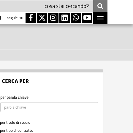
i
seguici su
Toggle
navigation
CERCA PER
per parola chiave
per titolo di studio
per tipo di contratto