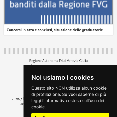
Concorsi in atto e conclusi, situazione delle graduatorie
Regione Autonoma Friuli Venezia Giulia
c.f. 80014930327; p.iva 00526040324
piazza Unità d'Italia 1 Trieste
Noi usiamo i cookies
+39 040 3771111
regione.friuliveneziagiulia@certregione.fvg.it
Questo sito NON utilizza alcun cookie
amministrazione trasparente
di profilazione. Se vuoi saperne di più
privacy
|
cookie
|
note legali
|
accessibilità
|
rss
|
dichiarazione di
leggi l'informativa estesa sull'uso dei
accessibilità
|
feedback
|
cambio preferenze cookie
cookie.
seguici su