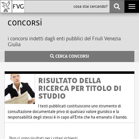
Togg
navi
Concorsi
i concorsi indetti dagli enti pubblici del Friuli Venezia
Giulia
CERCA CONCORSI
RISULTATO DELLA
RICERCA PER TITOLO DI
STUDIO
I testi pubblicati costituiscono uno strumento di
consultazione documentale privo di qualsiasi valore giuridico e la
responsabilità degli stessi è in capo all'Ente che ha emanato il bando.
Non ci sono risultati per i criteri richiesti.