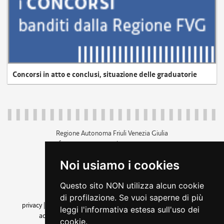
Concorsi in atto e conclusi, situazione delle graduatorie
Regione Autonoma Friuli Venezia Giulia
c.f. 80014930327; p.iva 00526040324
piazza Unità d'Italia 1 Trieste
Noi usiamo i cookies
+39 040 3771111
regione.friuliveneziagiulia@certregione.fvg.it
Questo sito NON utilizza alcun cookie
amministrazione trasparente
di profilazione. Se vuoi saperne di più
privacy
|
cookie
|
note legali
|
accessibilità
|
rss
|
dichiarazione di
leggi l'informativa estesa sull'uso dei
accessibilità
|
feedback
|
cambio preferenze cookie
cookie.