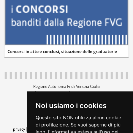
Concorsi in atto e conclusi, situazione delle graduatorie
Regione Autonoma Friuli Venezia Giulia
c.f. 80014930327; p.iva 00526040324
piazza Unità d'Italia 1 Trieste
Noi usiamo i cookies
+39 040 3771111
regione.friuliveneziagiulia@certregione.fvg.it
Questo sito NON utilizza alcun cookie
amministrazione trasparente
di profilazione. Se vuoi saperne di più
privacy
|
cookie
|
note legali
|
accessibilità
|
rss
|
dichiarazione di
leggi l'informativa estesa sull'uso dei