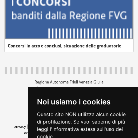
Concorsi in atto e conclusi, situazione delle graduatorie
Regione Autonoma Friuli Venezia Giulia
c.f. 80014930327; p.iva 00526040324
piazza Unità d'Italia 1 Trieste
Noi usiamo i cookies
+39 040 3771111
regione.friuliveneziagiulia@certregione.fvg.it
Questo sito NON utilizza alcun cookie
amministrazione trasparente
di profilazione. Se vuoi saperne di più
privacy
|
cookie
|
note legali
|
accessibilità
|
rss
|
dichiarazione di
leggi l'informativa estesa sull'uso dei
accessibilità
|
feedback
|
cambio preferenze cookie
cookie.