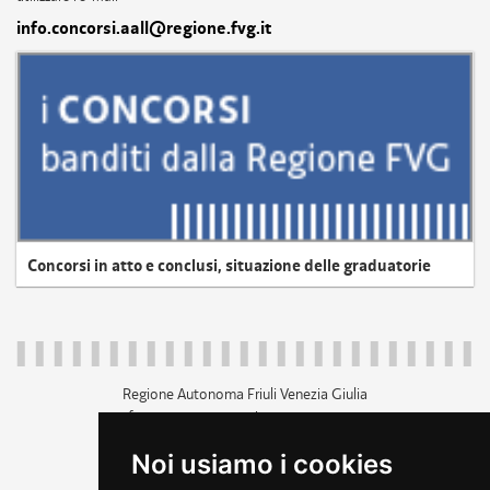
info.concorsi.aall@regione.fvg.it
Concorsi in atto e conclusi, situazione delle graduatorie
Regione Autonoma Friuli Venezia Giulia
c.f. 80014930327; p.iva 00526040324
piazza Unità d'Italia 1 Trieste
Noi usiamo i cookies
+39 040 3771111
regione.friuliveneziagiulia@certregione.fvg.it