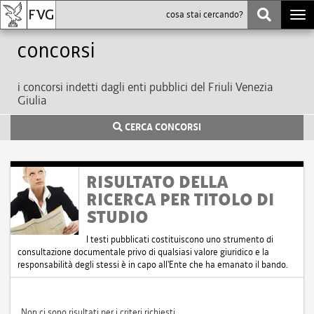
Togg
navi
Concorsi
i concorsi indetti dagli enti pubblici del Friuli Venezia
Giulia
CERCA CONCORSI
RISULTATO DELLA
RICERCA PER TITOLO DI
STUDIO
I testi pubblicati costituiscono uno strumento di
consultazione documentale privo di qualsiasi valore giuridico e la
responsabilità degli stessi è in capo all'Ente che ha emanato il bando.
Non ci sono risultati per i criteri richiesti.