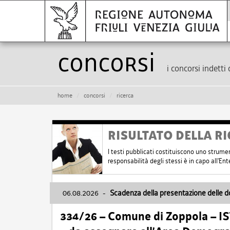
Concorsi
i concorsi indetti 
home
concorsi
ricerca
RISULTATO DELLA RI
I testi pubblicati costituiscono uno strume
responsabilità degli stessi è in capo all'E
06.08.2026
-
Scadenza della presentazione delle 
334/26 – Comune di Zoppola – 