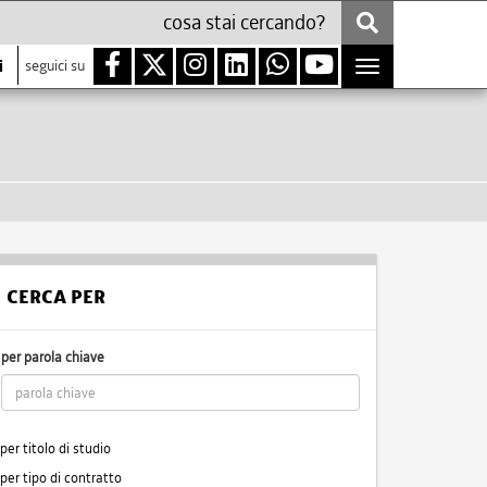
i
seguici su
Toggle
navigation
CERCA PER
per parola chiave
per titolo di studio
per tipo di contratto