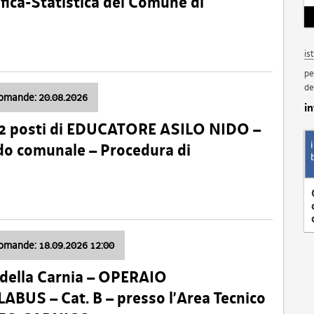
fica-Statistica del Comune di
is
pe
de
domande: 20.08.2026
i
 2 posti di EDUCATORE ASILO NIDO –
nido comunale – Procedura di
domande: 18.09.2026 12:00
della Carnia – OPERAIO
US – Cat. B – presso l’Area Tecnico