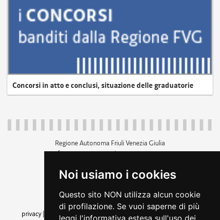
Concorsi in atto e conclusi, situazione delle graduatorie
Regione Autonoma Friuli Venezia Giulia
c.f. 80014930327; p.iva 00526040324
piazza Unità d'Italia 1 Trieste
Noi usiamo i cookies
+39 040 3771111
regione.friuliveneziagiulia@certregione.fvg.it
Questo sito NON utilizza alcun cookie
amministrazione trasparente
di profilazione. Se vuoi saperne di più
privacy
|
cookie
|
note legali
|
accessibilità
|
rss
|
dichiarazione di
leggi l'informativa estesa sull'uso dei